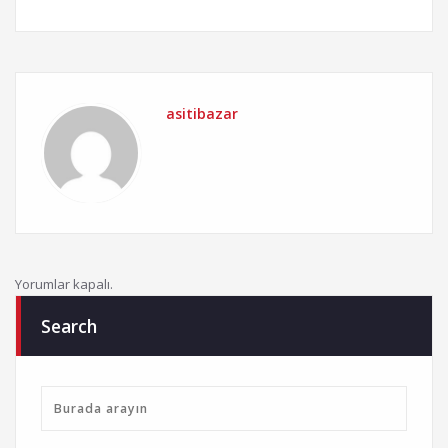
asitibazar
Yorumlar kapalı.
Search