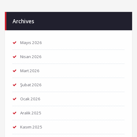
Archives
Mayıs 2026
Nisan 2026
Mart 2026
Şubat 2026
Ocak 2026
Aralık 2025
Kasım 2025