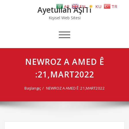
Skip
AR
EN
KU
TR
Ayetullah AŞITİ
to
content
Kişisel Web Sitesi
Navigasyonu
değiştir
NEWROZ A AMED Ê
:21,MART2022
Başlangıç
NEWROZ A AMED Ê :21,MART2022